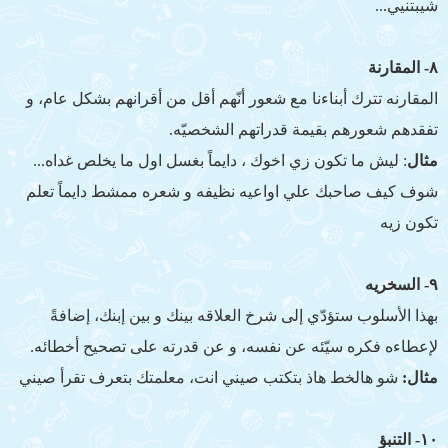
شيبتنيي...
٨- المقارنة
المقارنه تترك أبناءنا مع شعور أنّهم أقل من أقرانهم بشكل عام، و
تفقدهم شعورهم بقيمة قدراتهم الشخصيّه.
مثال
: ليش ما تكون زي اخوك ، دايماً بغسل اول ما يخلص غداه...
شوف كيف صاحبك علي اواعيه نظيفه و شعره ممشط دايماً تعلم
تكون زيه
٩- السخريه
بهذا الأسلوب ستؤدّي إلى شرخ العلاقه بينك و بين إبنك، إضافةً
لإعطاءه فكره سيّئه عن نفسه، و عن قدرته على تصحيح أخطائه.
مثال:
شو هالخط هاذ بتكتب صيني انت، معلمتك بتعرف تقرأ صيني
١٠- التنبؤ