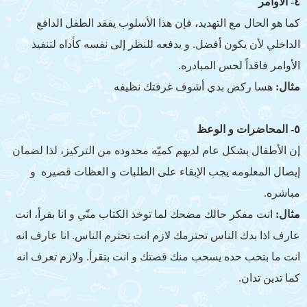
٤- الأوامر
كما هو الحال مع التهديد، فإن هذا الأسلوب يفقد الطفل الدافع
الداخلي لأن يكون أفضل. و يدفعه للنظر إلى نفسه كأداه لتنفيذ
الأوامر فاقداً لحس المبادره.
مثال:
هسا ركض بدي أشوف غرفتك نظيفه
٥- المحاضرات و الوعظ
إن الأطفال بشكل عام لديهم كميّه محدوده من التركيز، لذا لضمان
إيصال المعلومه يجب الإبقاء على الطلبات و العظات قصيره و
مباشره.
مثال:
انت مفكر حالك مضحك لما توخذ الكتاب منّي و انا بقرأ، انت
عارف اذا بدك الناس تحترمك لازم انت تحترم الناس. انا عارف انه
انت ما بتحب حده يسحب منك قصتك و انت بتقرأ. ولازم تعرف انه
كما تدين تدان.