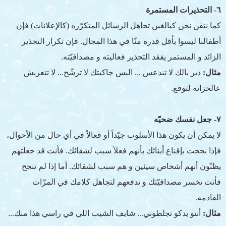
٦- التحذيرات المستمرة
كما نتقن نحن كبالغين تجاهل الرسائل المتكرّره (كالإعلانات) فإن
أطفالنا ليسوا بأقل قدره منّا في هذا المجال. فإن تكرار التحذير
الزائد و المستمر يفقد التحذير فعاليته و مصداقيّته.
مثال:
دير بالك لا تندعس ... البس جاكيتك لا ترشّح... لا تتعربش
عالخزانه لتوقع.
٧- جعل نفسك ضحيّه
لا يمكن أن يكون هذا الأسلوب جيّداً أو فعالاً في أي حال من الأحوال،
فإذا نجحت بإقناع أبنائك بأنهم فعلاً سبب لشقائك. فأنت قد جعلتهم
يظنّون أنهم أشخاص سيئين و هم سبب لشقائك. أما إذا لم تنجح
فأنت تخسر مصداقيّتك و تدفعهم لتجاهل كلامك في المرّات
القادمه.
مثال:
أنتو بدكو تجلطوني... شايف الشيب اللي في راسي هذا منك...