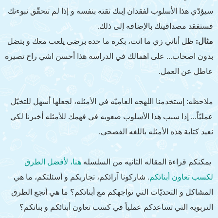
سيؤدّي هذا الأسلوب لفقدان إبنك ثقته بنفسه و إذا لم تتحقّق نبوءتك
فستفقد مصداقيتك بالإضافه إلى ذلك.
مثال:
ظل أناني زي ما انت، بكره ما حده برضى يلعب معك و بتضل
بدون اصحاب... على اهمالك في الدراسه هذا أحسن اشي راح تصيره
عاطل عن العمل.
ملاحظه: إستخدمنا اللهجه العاميّه في الأمثله، لجعلها أسهل للتخيّل
عمليّاً... إذا سبب هذا الأسلوب صعوبه في فهمك للأمثله أخبرنا لكي
نعيد كتابة هذه الأمثله باللغه الفصحى.
يمكنكم قراءة المقاله الثانيه من السلسله
هنا، لأفضل الطرق
لكسب تعاون أبنائكم
. شاركونا آرائكم، تجاربكم و أسئلتكم، ما هي
المشاكل و التحديّات التي تواجهكم مع أبنائكم؟ ما هي أنجع الطرق
التربويه التي تساعدكم عملياً في كسب تعاون أبنائكم و بناتكم؟