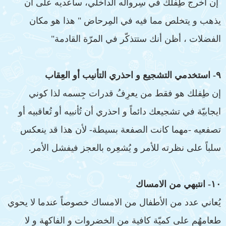
إن أخرج طِفلك في سِرواله الداخلي، ساعديه على أن
يذهب و يتخلص مما فيه في المِرحاض " هذا هو مكان
الفضلات ، أظن أنك ستتذكّر في المرّة القادمة"
٩- استخدمي التشجيع و احذري التأنيب أو العِقاب
إن طِفلك هو فقط من يعرِفُ قدرات جِسمه لذا كوني
ايجابيّة في تشجيعك دائماً و احذري أن تُأنبيه أو تُعاقبيه أو
تصفعيه -مهما كانت الصفعة بسيطة- لأن هذا قد ينعكس
سلباً على نظرته للأمر و يُشعِره بالعجز فيفشل الأمر.
١٠- انتبهي من الامساك
يُعاني عدد من الأطفال من الامساك خصوصاً عندما لا يحوي
طعامهُم على كميّة كافية من الخضروات و الفاكهة و لا