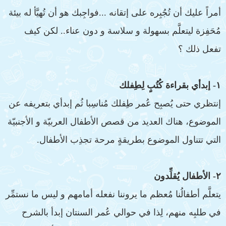
أمراً عليك أن تُجُبِره على إتقانه ...فواجِبك هو أن تُهيَّأ له بيئة
مُحَفِزة ليتعلَّم بسهولة و سلاسة و دون عناء.. لكن كيف
تفعل ذلك ؟
١- إبدأي بقراءة كُتُبٍ لِطِفلك
إنتظري حتى يُصبِح عُمر طِفلك مُناسِبا ثُم إبدأي بتعريفه عن
الموضوع، هناك العديد من قصص الأطفال العربيّة و الأجنبيّة
التي تتناول الموضوع بطريقةٍ مرحة تجذِب الأطفال.
٢- الأطفال يُقلِّدون
يتعلَّم أطفالُنا مُعظم ما يروننا نفعله أمامهم و ليس ما نستمِّر
في طلبِه منهم، لِذا في حوالي عُمر السنتان إبدأ بالشرح