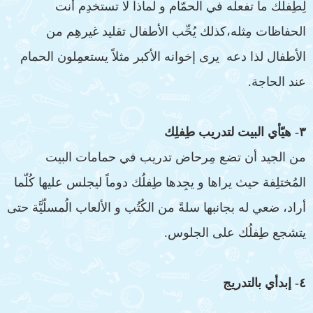
لِطِفلك ما تفعله في الحمّام و لماذا لا تستخدِم أنت
الحفاظات مِثله،كذلك يُحِّب الأطفال تقليد غيرهِم من
الأطفال لذا دعه يرى إخوانه الأكبر مثلاً يستعمِلون الحمام
عند الحاجة.
٣- هيّأي البيت لتدريب طِفلِك
من الجيد أن تضع مِرحاض تدريب في حمامات البيت
المُختلِفة حيث يراها و يجِدها طِفلُك دوماً ليجلس عليها كُلّما
أراد، ضعي له بجانبها سلةً من الكُتُب و الألعاب الُمسلّيَّة حتى
يتشجع طِفلُك على الجلوس.
٤- إبدأي بالتدريج