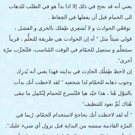
يعني أنه قد نجح في ذلك إلا اذا بدأ هو في الطلب للذهاب
الى الحمام قبل أن يفعلها في الحِفاظ .
توقعّي الحوادث و لا تُشعِري طِفلك بالخزي و الفشل ،
قولي شيئاً مثل " آه إن الحوادث هي طريقة للتعلُّم ، قريباً
ستتعلَّم و ستصِل للحمّام في الوقت المُناسب، فلنُجرِّب مرّة
أخرى".
إن لاحظ طِفلُك الحادِث في بدايته فهذا يعني أنه يُدرِك
وجوب ذهابه للحمّام لذا شجعيه " لقد لاحظت أنك بدأت
بالتبوّل هُنا ، هذا جيّد هيا فلنُسرع للحمام لِنُكمِل ما تبقى
هُناك ثُمَّ نعود للتنظيف"
" آه لقد لاحظت أنك بحاجةٍ لاستخدام الحمّام، رُبما في
المرّة القادمة ستنتبه من البداية قبل نزول أي شيء عليك".