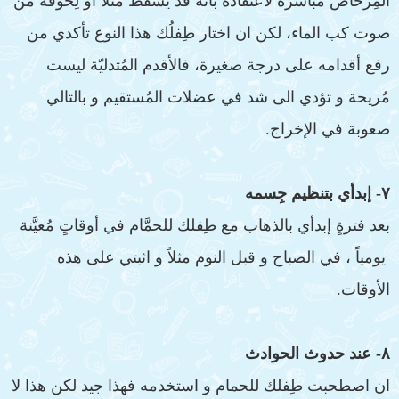
المِرحاض مُباشرةً لاعتقاده بأنه قد يسقُط مثلاً أو لِخوفه من
صوت كب الماء، لكن ان اختار طِفلُك هذا النوع تأكدي من
رفع أقدامه على درجة صغيرة، فالأقدم المُتدليّة ليست
مُريحة و تؤدي الى شد في عضلات المُستقيم و بالتالي
صعوبة في الإخراج.
٧- إبدأي بتنظيم جِسمه
بعد فترةٍ إبدأي بالذهاب مع طِفلك للحمَّام في أوقاتٍ مُعيَّنة
يومياً ، في الصباح و قبل النوم مثلاً و اثبتي على هذه
الأوقات.
٨- عند حدوث الحوادث
ان اصطحبت طِفلك للحمام و استخدمه فهذا جيد لكن هذا لا