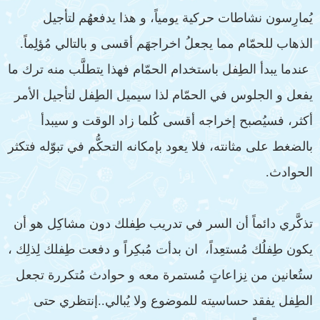
يُمارِسون نشاطات حركية يومياً، و هذا يدفعهُم لتأجيل
الذهاب للحمّام مما يجعلُ اخراجهَم أقسى و بالتالي مُؤلِماً.
عندما يبدأ الطِفل باستخدام الحمّام فهذا يتطلَّب منه ترك ما
يفعل و الجلوس في الحمّام لذا سيميل الطِفل لتأجيل الأمر
أكثر، فسيُصبح إخراجه أقسى كُلما زاد الوقت و سيبدأ
بالضغط على مثانته، فلا يعود بإمكانه التحكُّم في تبوّله فتكثر
الحوادث.
تذكَّري دائماً أن السر في تدريب طِفلك دون مشاكِل هو أن
يكون طِفلُك مُستعِداً، ان بدأت مُبكِراً و دفعت طِفلك لِذلِك ،
ستُعانين من نِزاعاتٍ مُستمرة معه و حوادث مُتكررة تجعل
الطِفل يفقد حساسيته للموضوع ولا يُبالي..إنتظري حتى