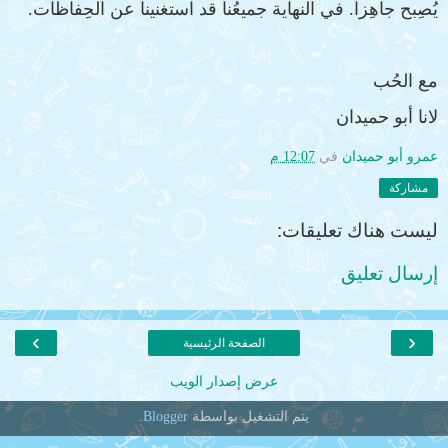
يُصِبح جاهِزاً. في النهاية جميعُنا قد استغنينا عن الحِفاظات.
مع الحُب
لانا أبو حميدان
عمرو أبو حميدان
في
12:07 م
مشاركة
ليست هناك تعليقات:
إرسال تعليق
›
‹
الصفحة الرئيسية
عرض إصدار الويب
يتم التشغيل بواسطة
Blogger
.