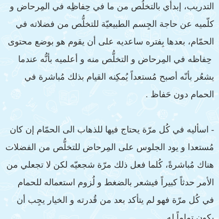
التدريب، إبدأي بالتخلُص من ما في حِفاظِه في المِرحاض و
كلّميه عن حاجة الجِسم الطبيعيّة للتخلُّص من فضلاته في
الحمّام، بعدها بِفتره ساعديه على أن يقوم هو بوضع محتوى
حِفاظه في المِرحاض و التخلُّص منه و أعلميه بأنُّه عندما
يشعُر بأنّه أصبح مُستعداً يُمكِنه القيام بذلك مُباشرة في
الحمام دون حَفاظ .
- اسأليه في كُل مرّة يحتاج فيها للذهاب الى الحمّام إن كان
مُستعدا و يود الجلوس على المِرحاض للتخلُّص من الفضلات
هناك مُباشرةً، كُلما فعل ذلك مرّة شجعيّه لكن لا تجعلي من
الأمر حدثاً كبيراً فيشعر بالضغط و لُزوم استعماله للحمام
في كُل مرّة فهو لم يتأكد بعد من قُدرته و الخيار يجِب أن
يكون تماماً له.