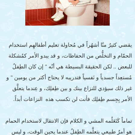
يقضي كثيرٌ منّا أشهُراً في مُحاولة تعليم أطفالهِم استخدام
الحمّام و التخلُّص من الحفاظات، و قد يبدو الأمر كمُشكلة
للبعض .. لكن الحقيقة البسيطة هي أنّه " إن كان الطِفلُ
مُستعِداً جسدياً و نَفسياً فتدريبه لا يحتاج أكثر من يومين " و
غير ذلك سيؤدي للنزاع بينك و بين طِفلِك، و عِندما يتعلَّق
الأمر بِجِسم طِفلِك فأنت لن تكسب هذه النزاعات أبداً.
تماماً كَتَعَلُمه المشي و الكلام فإن الانتقال لاستخدام الحمام
هو أمرٌ طبيعي يتعلَّمه الطِفلُ عندما يحين الوقت، و ليس