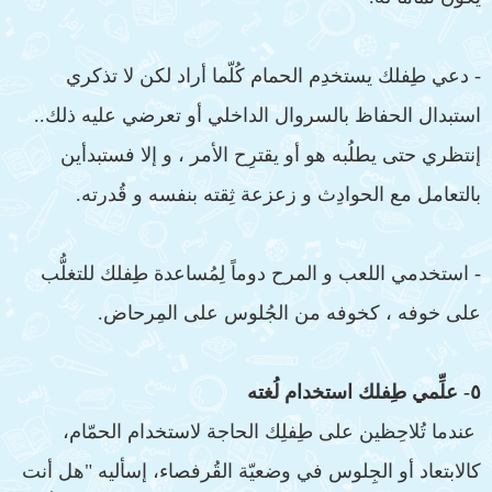
- دعي طِفلك يستخدِم الحمام كُلّما أراد لكن لا تذكري
استبدال الحفاظ بالسروال الداخلي أو تعرضي عليه ذلك..
إنتظري حتى يطلُبه هو أو يقترِح الأمر ، و إلا فستبدأين
بالتعامل مع الحوادِث و زعزعة ثِقته بنفسه و قُدرته.
- استخدمي اللعب و المرح دوماً لِمُساعدة طِفلك للتغلُّب
على خوفه ، كخوفه من الجُلوس على المِرحاض.
٥- علِّمي طِفلك استخدام لُغته
عندما تُلاحِظين على طِفلِك الحاجة لاستخدام الحمّام،
كالابتعاد أو الجِلوس في وضعيّة القُرفصاء، إسأليه "هل أنت