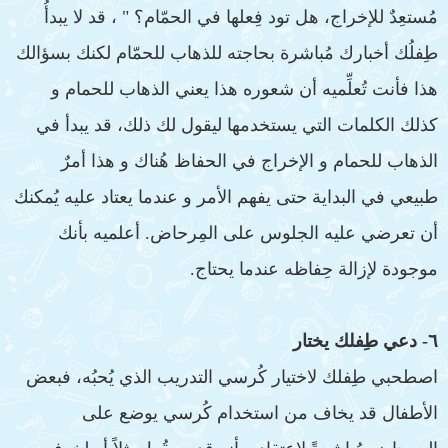
مُستعِدٌ للإخراج، هل تود فِعلها في الحمّام؟ " ، قد لا يبدأُ
طِفلُك أخبارك مُباشرة بحاجته للذهاب للحمّام لكنك بسؤالك
هذا فأنت تُعلِّميه أن شعوره هذا يعني الذهاب للحمام و
كذلك الكلمات التي يستخدمها ليقول لك ذلك، قد يبدأ في
الذهاب للحمام و الإخراج في الحفاظ هُناك و هذا أمرٌ
طبيعي في البداية حتى يفهم الأمر و عندما يعتاد عليه يُمكنك
أن تعرضي عليه الجلوس على المِرحاض. أعلميه بأنك
موجودة لإزالة حِفاظه عندما يحتاج.
٦- دعي طِفلك يختار
اصطحبي طِفلك لاختيار كُرسي التدريب الذي يُحبُه، فبعض
الأطفال قد يخاف من استخدام كُرسي يوضع على