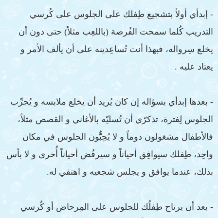
- إبدأي أولاً بتشجيع طِفلك على الجلوس على كُرسي
التدريب كُلما سمحت الفُرصة (باللعِب مثلاً) حتى دون أن
يخلع سِرواله، فبهذا أنت تُساعِدينه على أن يألف الأمر و
يعتاد عليه .
- بعدها إبدأي بسؤاله إن كان يُريد أن يخلع ملابسه و يُجرِّب
الجلوس لِفترة، تذكرّي أن تُسليّه بالأغاني و القصص مثلاً،
فالأطفال مشغولون دوماً و لا يُحِبُّون الجلوس في مكان
واحِد، طِفلك سيوافِق أحياناً و سيرفُض أحياناً أُخرى و لا بأس
بذلك، عندما يوافق و يجلس شجعيه و اهتفي له.
- بعد أن يرتاح طِفلُك للجلوس على المِرحاض أو كُرسي