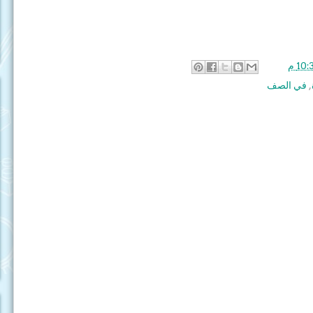
10: م
,
في الصف