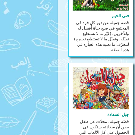
فتى الخيم
قصة جميلة عن دور كل فرد في
المجتمع في صنع حياة أفضل له
وللآخرين، (غيّر ما لا تستطيع
تقبّله، وتقبّل ما لا تستطيع تغييره)
لنتعرّف ما تعنيه هذه العبارة في
هذه القصّة.
جبل السعادة
قصّة جميلة، تتحدّث عن طفل
يظن أن سعادته ستكون في
الحصول على كل الألعاب التي