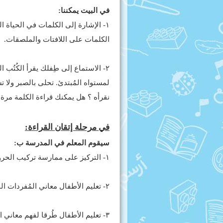
في البيت يمكننا:
١- الإشارة إلى الكلمات في الحياة 
الكلمات على اللافتات والملصقات.
٢- الاستماع إلى طِفلك يقرأ الكُتُ
لمستواه المُبتدئ. تحلى بالصبر ولا
نقرأه ؟ هل يمكنك قراءة الكلمة مرة 
في مرحلة إتقان القراءة:
سيقوم المعلم في المدرسة ب:
١- التركيز على ممارسة تركيب الحروف لتهجئة كلمات أصعب وكتابتها.
٢- تعليم الأطفال معاني المُفردات الجديدة في الكتب و خصوصا تلك الضرورية لفهم ما يقرأون.
٣- تعليم الأطفال طُرقا لفهم معاني المفردات الجديدة كاستخدام المعجم مثلا او من سياق الجملة.