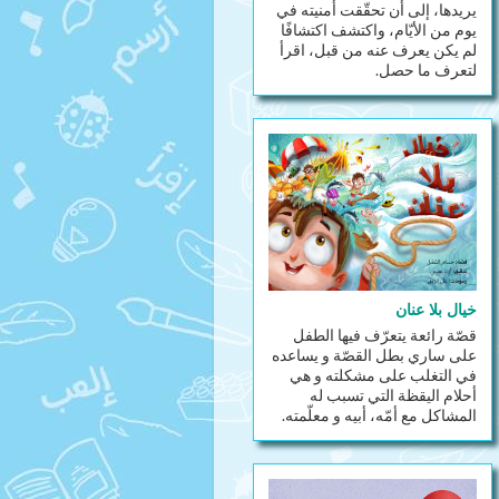
يريدها، إلى أن تحقّقت أمنيته في
يوم من الأيّام، واكتشف اكتشافًا
لم يكن يعرف عنه من قبل، اقرأ
لتعرف ما حصل.
خيال بلا عنان
قصّة رائعة يتعرّف فيها الطفل
على ساري بطل القصّة و يساعده
في التغلب على مشكلته و هي
أحلام اليقظة التي تسبب له
المشاكل مع أمّه، أبيه و معلّمته.