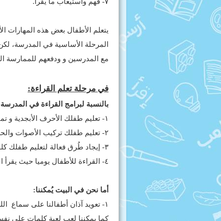
٧- فهم واستيعاب ما يُقرأ.
يتعلم الأطفال بعض هذه المهارات الأ
المرحلة الأساسية في المدرسة، لكن 
مع المدرسين و ودفعهم للممارسة ا
في مرحلة تعلم القراءة:
بالنسبة لبرامج القراءة في المدرسة
١- تعليم طفلك الأحرف الأبجدية و تمييز أشكالها المختلفة وأسمائها.
٢- تعليم طفلك تركيب الأصوات والحروف المختلفة لتكوين الكلمات.
٣- إيجاد طُرق فعالة لتعليم طفلك كلمات جديدة و ممارستها كل يوم.
٤- القراءة للأطفال يوميا حيث يقرأ المعلم للأطفال قراءة صحيحة مُعبّرة .
أما نحن في البيت يُمكننا:
١- تعويد آذان أطفالنا على سماع اللغ
كما يمكننا لعب لعبة كلمات على نفس