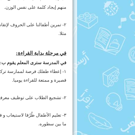
منهم إيجاد كلمة على نفس الوزن.
٢- تمرين أطفالنا على الحروف لإتقان
مثلا.
في مرحلة بداية القراءة:
في المدرسة سترى المعلم يقوم ب:
١- إعطاء طفلك فرصة لممارسة تركي
قصيرة و ممتعة للقراءة يوميا.
٢- تشجيع الطلاب على توظيف معرفتهم بالحروف باستخدامها لكتابة كلمات او جمل وقراءتها.
٣- تعليم الأطفال طُرُقا لاستيعاب و
ما بين سطوره.