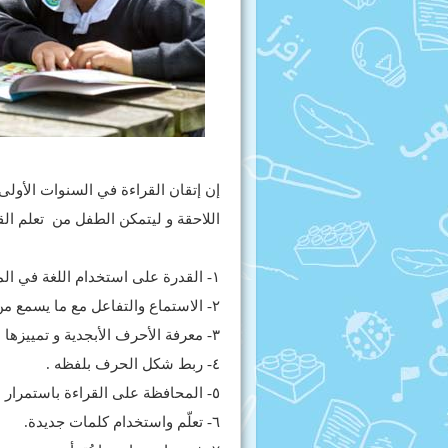
إن إتقان القراءة في السنوات الأول
اللاحقة و ليتمكن الطفل من تعلم ال
١- القدرة على استخدام اللغة في المحادثة.
٢- الاستماع والتفاعل مع ما يسمع من نصوص مقروءة وقصص.
٣- معرفة الأحرف الأبجدية و تمييزها من بعضها.
٤- ربط شكل الحرف بلفظه .
٥- المحافظة على القراءة باستمرار ليصبح تمييز الكلمات و لفظها سهل واوتوماتيكي.
٦- تعلّم واستخدام كلمات جديدة.