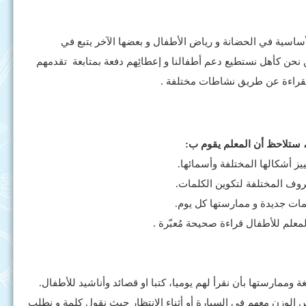
ساسية في الحضانة و رياض الأطفال و بعضها الآخر يتبع في
نحن كأهل نستطيع دعم أطفالنا و إعطائِهم دفعة بمتابعة تقدمهم
لقراءة عن طريق نشاطات مختلفة .
، ستلاحظ أن المعلم يقوم ب:
ة وممارستها بأن نقرأ لهم يوميا، كتبا او قصائد وأناشيد للأطفال.
 الوزن معهم في السيارة أو أثناء الانتظار حيث نقول كلمة و نطلب