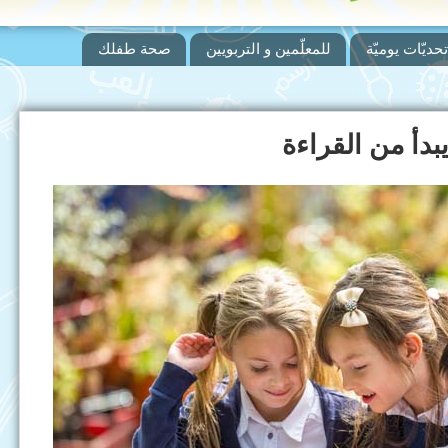
تحديّات يوميّة
للمعلّمين و التربويين
صحة طفلك
بدأ من القراءة