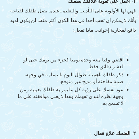
١- اعمل على تقوية علاقتك بطفلك
فهي لها الأولوية على التأديب والتعليم..عندما يصل طفلك لقناعة
بأنك لا يمكن أن تحب أحدا في هذا الكون أكثر منه.. لن يكون لديه
دافع لمحاربة إخوانه.. ماذا تفعل:
اقضي وقتا معه وحده يوميا كجزء من يومك حتى لو
لعشر دقائق فقط.
ذكر طفلك بأهميته طوال اليوم بابتسامة في وجهه،
ضمة مفاجئة أو مديح غير متوقع.
عود نفسك على رؤية كل ما يمر به طفلك بعينيه ومن
وجهة نظره لتبدي تفهمك وهذا لا يعني موافقته على ما
لا تسمح به.
٢- الضحك علاج فعال