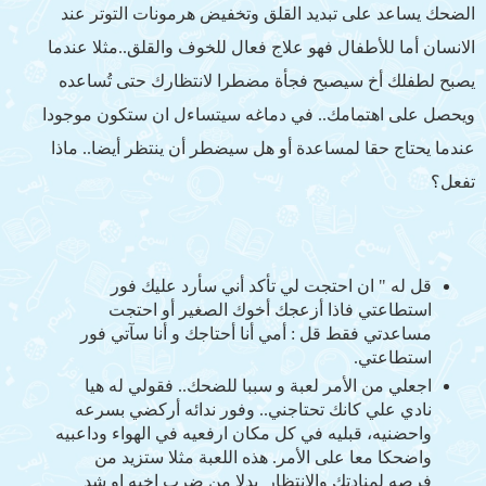
الضحك يساعد على تبديد القلق وتخفيض هرمونات التوتر عند
الانسان أما للأطفال فهو علاج فعال للخوف والقلق..مثلا عندما
يصبح لطفلك أخ سيصبح فجأة مضطرا لانتظارك حتى تُساعده
ويحصل على اهتمامك.. في دماغه سيتساءل ان ستكون موجودا
عندما يحتاج حقا لمساعدة أو هل سيضطر أن ينتظر أيضا.. ماذا
تفعل؟
قل له " ان احتجت لي تأكد أني سأرد عليك فور
استطاعتي فاذا أزعجك أخوك الصغير أو احتجت
مساعدتي فقط قل : أمي أنا أحتاجك و أنا سآتي فور
استطاعتي.
اجعلي من الأمر لعبة و سببا للضحك.. فقولي له هيا
نادي علي كانك تحتاجني.. وفور ندائه أركضي بسرعه
واحضنيه، قبليه في كل مكان ارفعيه في الهواء وداعبيه
واضحكا معا على الأمر. هذه اللعبة مثلا ستزيد من
فرصه لمنادتك والانتظار بدلا من ضرب اخيه او شد