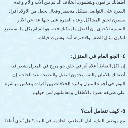
أطفالك يراقبون ويتعلمون. الخلاف الدائم بين الأب والأم وعدم
القدرة على التواصل بشكل متحضر وفعال يجعل من الأولاد أفراد
يسعون لخلق المشاكل وعدم القدرة على حلها عدا عن الآثار
النفسية الأخرى. إن أفضل ما يمكنك فعله هو القيام بكل ما تستطيع
لتكون مثال للطف والاحترام أنت وشريك حياتك.
٤- الجو العام في المنزل:
إن لكل النقاط أعلاه أثر في خلق جو مريح في المنزل يشعر فيه
أطفالك بالآمان والثقة، يجدون التقبل والنصيحة عند الحاجة. إن
التوتر في أجواء المنزل وكثرة الخلافات بين أفراده ينعكس مباشرة
على طريقة تصرف الأطفال ومعاملتهم لمن حولهم.
٥- كيف تتعامل أنت؟
مع موظف البنك، نادل المطعم، الخادمة في البيت؟ هل تُبدي لُطفا