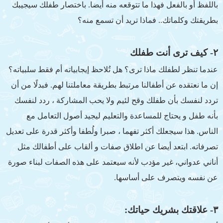
باللفظ أو بالفعل فهذا ما تتوقعه منه أيضا. باختصار طفلك سيجيبك
بطريقتك وكلماتك.. فماذا تريد أن تسمع منه؟
٢- كيف ترى أنت طفلك
عندما تنظر لطفلك ماذا ترى؟ هل تُلاحظ إيجابياته أم فقط سلبياته؟
إن ما نعتقده عن أطفالنا مرتبط بطريقة معاملتنا لهم. فبدلًا من أن
تردد لنفسك بأن طفلك وقح لئيم ولا يحب المشاركة ، ردد لنفسك
بأنه طفل و يحتاج للمساعدة والتعليم ليجيد أصول التعامل مع
الناس. هذا سيجعلك أكثر تفهما ، صبرا ولُطفا وأكثر قدرة على تعديل
تصرفاته. ابتعد أيضا عن اطلاق صفات و ألقاب على أطفالك مثل
أناني عدواني، غير مؤدب لأنه سيعتمد على هذه الصفات لبناء صورة
عن نفسه ويتصرف على أساسها.
٣- علاقتك بشريك حياتك: