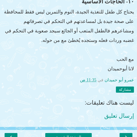
١٠- الحاجات الأساسية
يحتاج كل طفل للتغذية الجيدة، النوم والتمرين ليس فقط للمحافظة
على صحة جيدة بل لمساعدتهم في التحكم في تصرفاتهم
ومشاعرهم فالطفل المتعب أو الجائع سيجد صعوبة في التحكم في
غضبه وردات فعله وستجده يُخطئ مع من حوله.
مع الحب
لانا أبوحميدان
عمرو أبو حميدان
في
11:35 ص
مشاركة
ليست هناك تعليقات:
إرسال تعليق
›
‹
الصفحة الرئيسية