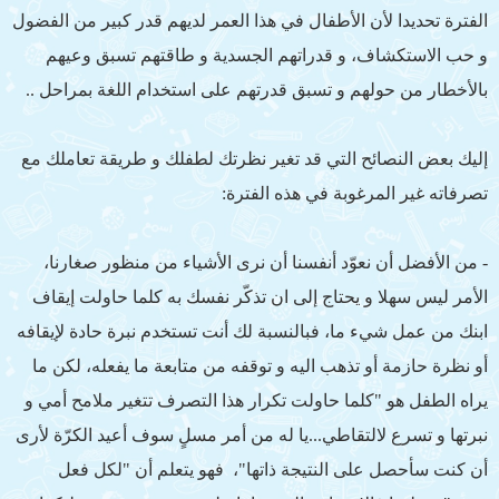
الفترة تحديدا لأن الأطفال في هذا العمر لديهم قدر كبير من الفضول
و حب الاستكشاف، و قدراتهم الجسدية و طاقتهم تسبق وعيهم
بالأخطار من حولهم و تسبق قدرتهم على استخدام اللغة بمراحل ..
إليك بعض النصائح التي قد تغير نظرتك لطفلك و طريقة تعاملك مع
تصرفاته غير المرغوبة في هذه الفترة:
- من الأفضل أن نعوّد أنفسنا أن نرى الأشياء من منظور صغارنا،
الأمر ليس سهلا و يحتاج إلى ان تذكّر نفسك به كلما حاولت إيقاف
ابنك من عمل شيء ما، فبالنسبة لك أنت تستخدم نبرة حادة لإيقافه
أو نظرة حازمة أو تذهب اليه و توقفه من متابعة ما يفعله، لكن ما
يراه الطفل هو "كلما حاولت تكرار هذا التصرف تتغير ملامح أمي و
نبرتها و تسرع لالتقاطي...يا له من أمر مسلٍ سوف أعيد الكرّة لأرى
أن كنت سأحصل على النتيجة ذاتها"، فهو يتعلم أن "لكل فعل