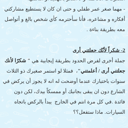
- مهما صغر عمر طفلي و حتى ان كان لا يستطيع مشاركتي
أفكاره و مشاعره، فأنا سأحترمه كأي شخص بالغ و أتواصل
معه بطريقة بناءة .
2- شكراً لأنّك جعلتني أرى
جملة أخرى لفرض الحدود بطريقة إيجابية هي
" شكرًا لأنك
جعلتني أرى / أعلمتني"
، فمثلا لو استمر صغيرك ذو الثلاث
سنوات باختبارك عندما أوضحت له انه لا يجوز أن يركض في
الشارع دون ان يبقى بجانبك أو ممسكاً بيدك، لكن دون
فائدة .في كل مرة انتم في الخارج يبدأ بالركض باتجاه
السيارات. ماذا ستفعل؟؟