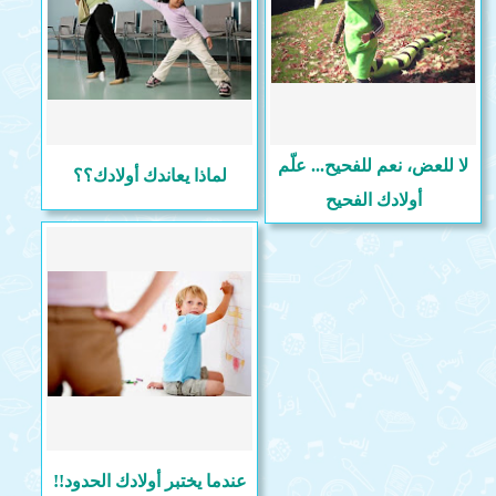
لا للعض، نعم للفحيح... علّم
لماذا يعاندك أولادك؟؟
أولادك الفحيح
عندما يختبر أولادك الحدود!!