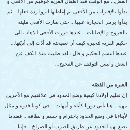
العض... مع الوقت فقد أطفال القريه خوفهم من الأفعى و
بدأوا بالإقتراب من الأفعى ثم إغاظتها ليروا ردة فعلها... ثم
بدأوا برمي الحجارة عليها... حتى صارت الأفعى مليئه
بالجروح و الإصابات... عندها قررت الأفعى الذهاب الى
حكيم القريه لتخبره كيف أن نصيحته قد أدّت إلى أذيّتها...
عندها ابتسم الحكيم و قال : لقد طلبت منك الكف عن
العض و ليس التوقف عن الفحيح...
العبره من القصّه
إن تعليم أولادنا كيفية وضع الحدود في علاقتهم مع الآخرين
مهم... هنا يأتي دورنا كأباء و أمهات... في كوننا قدوه و مثال
لأبناءنا في وضع الحدود باحترام و حسم و لطافه... فعندما
نضع لهم الحدود عن طريق الضرب أو الصراخ... فإننا