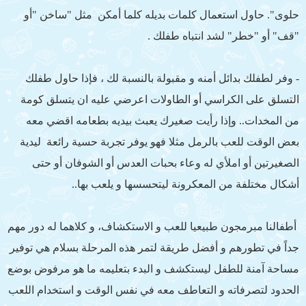
حلوى". حاول استعمال كلمات بديله كلما أمكن مثل "ساخن "أو
"قف" أو "خطر" لشد انتباه طفلك .
- وفر لطفلك بدائل أمنه و مقبولة بالنسبة لك ، فإذا حاول طفلك
التسلق على الكراسي أو الطاولات اعرضي عليه ان يتسلق كومة
من المخدات.. وإذا رأيت صغيرك يعبث بيديه بطعامه اقضي معه
بعض الوقت للعب بالرمل مثلا فهو يوفر تجربة حسية رائعة ليدية
الصغيرتين أو املأي له وعاء بحبات العدس أو الشوفان أو حتى
أشكال مختلفة من المعكرونة ليتحسسها و يلعب بها..
أطفالنا مبرمجون طبيعيا للعب و الاستكشاف، و كلاهما له دور مهم
جداً في تطورهم و أفضل طريقة لتمر هذه المرحلة بسلام هي توفير
مساحة آمنة للطفل ليستكشف و البدء بتعليمه ما هو مرفوض بوضع
الحدود لتصرفاته و التعاطف معه في نفس الوقت و استخدام اللعب