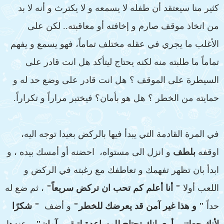
كثير منا سيعتقد أن طفله لا يسمعه و لا يكترث و أنه لا بد
من اتخاذ موقف صارم و إخافته أو معاقبته.. لكن على
الأغلب ما يجري في عقله مختلف تماماً، فهو يسمع و يفهم
تماماً ما طلبته منه لكنه يحتاج ليتأكد هل انت قادر على
السيطرة على الموقف ؟ هل انت قادر على وضع حد له و
حمايته من الخطر ؟ هل هو بأمان؟ فيختبر مراراً و تكراراً.
في المرة القادمة التي يبدأ فيها بالركض بعيدا توجه اليه،
اوقفه
بلطف
و انزل الى مستواه، احضنه أو أمسك بيده ، و
ابدأ بان تظهر تفهمك و تعاطفك مع رغبته في الركض و
اللعب أولا
" أنا أعلم كم تحب ان تركض سريعاً"
، ثم ضع له
حداً
" و هذا غير آمن قد يعرضك للخطر"
و أضف
" شكرًا
لأنك جعلتني أرى انك تحتاج للمساعدة لتبقى بآمان"
. وعندها