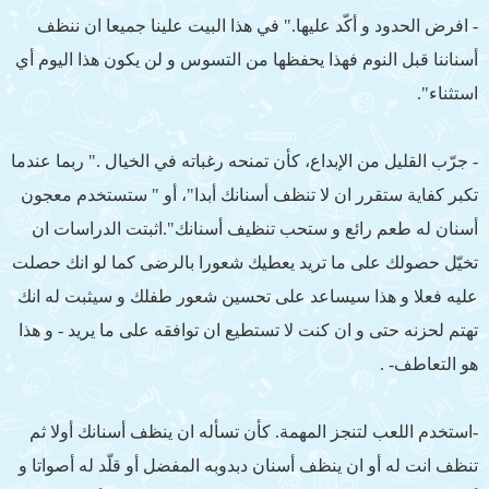
- افرض الحدود و أكّد عليها." في هذا البيت علينا جميعا ان ننظف
أسناننا قبل النوم فهذا يحفظها من التسوس و لن يكون هذا اليوم أي
استثناء".
- جرّب القليل من الإبداع، كأن تمنحه رغباته في الخيال ." ربما عندما
تكبر كفاية ستقرر ان لا تنظف أسنانك أبدا"، أو " ستستخدم معجون
أسنان له طعم رائع و ستحب تنظيف أسنانك".اثبتت الدراسات ان
تخيّل حصولك على ما تريد يعطيك شعورا بالرضى كما لو انك حصلت
عليه فعلا و هذا سيساعد على تحسين شعور طفلك و سيثبت له انك
تهتم لحزنه حتى و ان كنت لا تستطيع ان توافقه على ما يريد - و هذا
هو التعاطف- .
-استخدم اللعب لتنجز المهمة. كأن تسأله ان ينظف أسنانك أولا ثم
تنظف انت له أو ان ينظف أسنان دبدوبه المفضل أو قلّد له أصواتا و