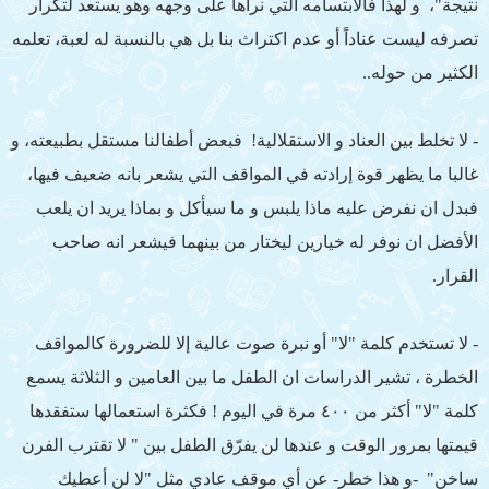
نتيجة"، و لهذا فالابتسامه التي نراها على وجهه وهو يستعد لتكرار
تصرفه ليست عناداً أو عدم اكتراث بنا بل هي بالنسبة له لعبة، تعلمه
الكثير من حوله..
- لا تخلط بين العناد و الاستقلالية! فبعض أطفالنا مستقل بطبيعته، و
غالبا ما يظهر قوة إرادته في المواقف التي يشعر بانه ضعيف فيها،
فبدل ان نفرض عليه ماذا يلبس و ما سيأكل و بماذا يريد ان يلعب
الأفضل ان نوفر له خيارين ليختار من بينهما فيشعر انه صاحب
القرار.
- لا تستخدم كلمة "لا" أو نبرة صوت عالية إلا للضرورة كالمواقف
الخطرة ، تشير الدراسات ان الطفل ما بين العامين و الثلاثة يسمع
كلمة "لا" أكثر من ٤٠٠ مرة في اليوم ! فكثرة استعمالها ستفقدها
قيمتها بمرور الوقت و عندها لن يفرّق الطفل بين " لا تقترب الفرن
ساخن" -و هذا خطر- عن أي موقف عادي مثل "لا لن أعطيك