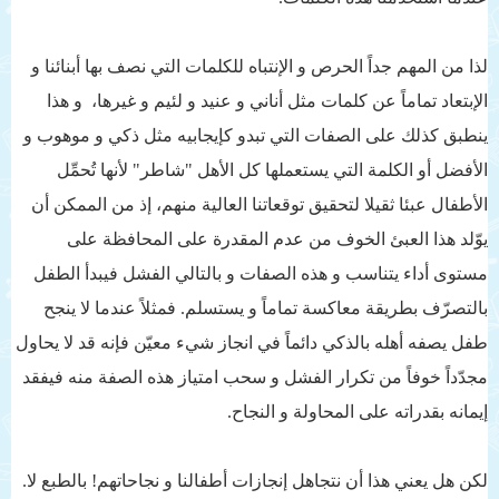
لذا من المهم جداً الحرص و الإنتباه للكلمات التي نصف بها أبنائنا و
الإبتعاد تماماً عن كلمات مثل أناني و عنيد و لئيم و غيرها، و هذا
ينطبق كذلك على الصفات التي تبدو كإيجابيه مثل ذكي و موهوب و
الأفضل أو الكلمة التي يستعملها كل الأهل "شاطر" لأنها تُحمِّل
الأطفال عبئا ثقيلا لتحقيق توقعاتنا العالية منهم، إذ من الممكن أن
يوّلد هذا العبئ الخوف من عدم المقدرة على المحافظة على
مستوى أداء يتناسب و هذه الصفات و بالتالي الفشل فيبدأ الطفل
بالتصرّف بطريقة معاكسة تماماً و يستسلم. فمثلاً عندما لا ينجح
طفل يصفه أهله بالذكي دائماً في انجاز شيء معيّن فإنه قد لا يحاول
مجدّداً خوفاً من تكرار الفشل و سحب امتياز هذه الصفة منه فيفقد
إيمانه بقدراته على المحاولة و النجاح.
لكن هل يعني هذا أن نتجاهل إنجازات أطفالنا و نجاحاتهم! بالطبع لا.