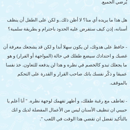
يُرضي الجميع.
هل هذا ما يريده أي منا؟ لا أظن ذلك..و لكن على الطفل أن ينظف
أسنانه، إذن كيف ستفرض عليه الحدود باحترام و بطريقة سلمية؟
- حافظ على هدوئك، لن يكون سهلا أبدا و لكن قد يشجعك معرفة أن
غضبك و احتدادك سيضع طفلك في حالة (المواجهة أو الفرار) و هو
ما يجعلك تبدو كالخصم في نظره و هذا لن يدفعه للتعاون. خذ نفسا
عميقا و ذكّر نفسك بانك صاحب القرار و القدرة على التحكم
بالموقف.
- تعاطف مع رغبة طفلك، و أظهر تفهمك لوجهة نظره. " أنا أعلم يا
حبيبي ان تنظيف الأسنان ليس من الأعمال المفضلة لديك و انك
بالتأكيد تفضل ان تقضي هذا الوقت في اللعب ".