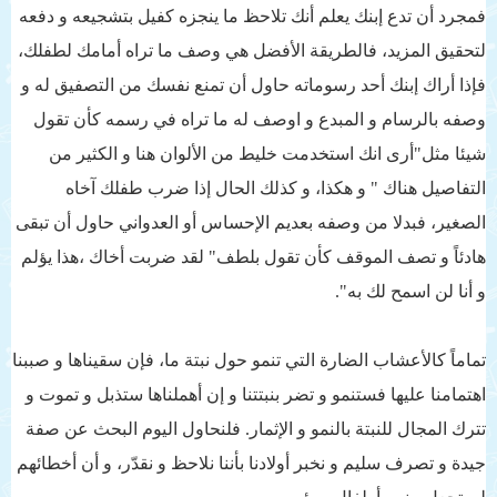
فمجرد أن تدع إبنك يعلم أنك تلاحظ ما ينجزه كفيل بتشجيعه و دفعه
لتحقيق المزيد، فالطريقة الأفضل هي وصف ما تراه أمامك لطفلك،
فإذا أراك إبنك أحد رسوماته حاول أن تمنع نفسك من التصفيق له و
وصفه بالرسام و المبدع و اوصف له ما تراه في رسمه كأن تقول
شيئا مثل"أرى انك استخدمت خليط من الألوان هنا و الكثير من
التفاصيل هناك " و هكذا، و كذلك الحال إذا ضرب طفلك آخاه
الصغير، فبدلا من وصفه بعديم الإحساس أو العدواني حاول أن تبقى
هادئاً و تصف الموقف كأن تقول بلطف" لقد ضربت أخاك ،هذا يؤلم
و أنا لن اسمح لك به".
تماماً كالأعشاب الضارة التي تنمو حول نبتة ما، فإن سقيناها و صببنا
اهتمامنا عليها فستنمو و تضر بنبتتنا و إن أهملناها ستذبل و تموت و
تترك المجال للنبتة بالنمو و الإثمار. فلنحاول اليوم البحث عن صفة
جيدة و تصرف سليم و نخبر أولادنا بأننا نلاحظ و نقدّر، و أن أخطائهم