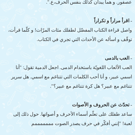
عصفور. و هما يبدآن كذلك بنفس الحرف،ع.".
- اقرأ مراراً و تكراراً
واصل قراءة الكتاب المفضّل لطفلك مئات المرّات! و كلّما قرأت،
توقّف و اسأله عن الأحداث التي تجري في الكتاب.
- العب بالدمى
العب الألعاب اللغويّة باستخدام الدمى. اجعل الدمية تقول: "أنا
اسمي عبير، و أنا أحب الكلمات التي تتناغم مع اسمي. هل سرير
تتناغم مع عبير؟ هل كرة تتناغم مع عبير؟".
- تحدّث عن الحروف و الأصوات
ساعد طفلك على تعلّم أسماء الأحرف و أصواتها. حول ذلك إلى
لعبة! "إنني أفكّر في حرف يصدر الصوت مممممممم