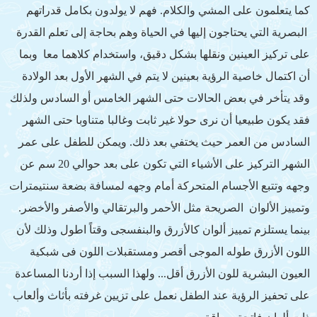
كما يتعلمون على المشي والكلام. فهم لا يولدون بكامل قدراتهم
البصرية التي يحتاجون إليها في الحياة وهم بحاجة إلى تعلم القدرة
على تركيز العينين ونقلها بشكل دقيق، واستخدام كلاهما معا وبما
أن اكتمال خاصية الرؤية بعينين لا يتم في الشهر الأول بعد الولادة
وقد يتأخر في بعض الحالات حتى الشهر الخامس أو السادس ولذلك
فقد يكون طبيعيا أن نرى حولا غير ثابت وغالبا متناوبا حتى الشهر
السادس من العمر حيث يختفي بعد ذلك. ويمكن للطفل على عمر
الشهر التركيز على الأشياء التي تكون على بعد حوالي 20 سم عن
وجهه وتتبع الأجسام المتحركة أمام وجهه لمسافة بضعة سنتيمترات
وتمييز الألوان الصريحة مثل الأحمر والبرتقالي والأصفر والأخضر.
بينما يستلزم تمييز ألوان كالأزرق والبنفسجى وقتاً اطول وذلك لأن
اللون الأزرق طوله الموجى أقصر ومستقبلات اللون فى شبكية
العيون البشرية للون الأزرق أقل... ولهذا السبب إذا أردنا المساعدة
على تحفيز الرؤية عند الطفل نعمل على تزيين غرفته بأثاث وألعاب