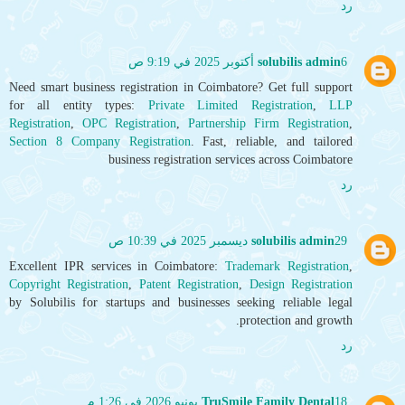
رد
6 أكتوبر 2025 في 9:19 ص
solubilis admin
Need smart business registration in Coimbatore? Get full support
for all entity types:
Private Limited Registration
,
LLP
Registration
,
OPC Registration
,
Partnership Firm Registration
,
Section 8 Company Registration
. Fast, reliable, and tailored
business registration services across Coimbatore
رد
29 ديسمبر 2025 في 10:39 ص
solubilis admin
Excellent IPR services in Coimbatore:
Trademark Registration
,
Copyright Registration
,
Patent Registration
,
Design Registration
by Solubilis for startups and businesses seeking reliable legal
protection and growth.
رد
18 يونيو 2026 في 1:26 م
TruSmile Family Dental