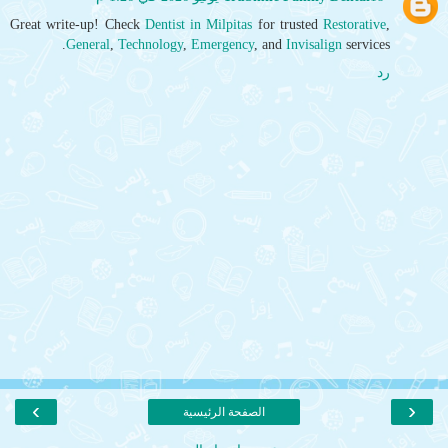
Great write-up! Check
Dentist in Milpitas
for trusted
Restorative
,
General
,
Technology
,
Emergency
, and
Invisalign
services.
رد
›
‹
الصفحة الرئيسية