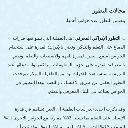
مجالات التطور
يتضمن التطور عدة جوانب أهمها:
1-
التطور الإدراكي المعرفي:
هي العملية التي تنمو فيها قدرات
الدماغ على التعلم والتذكر، ونعني بالإدراك: القدرة على استخدام
الحواس (سمع ـ بصر ـ لمس) للفهم والاستيعاب والتعلم. ونعني
بالمعرفة: القدرة على تخزين المعلومات وتراكمها واستدعائها عند
اللزوم، وأساس هذه القدرات تبدأ من الطفولة المبكرة ويحدث
التطور العقلي عن طريق الاكتشاف واللعب، وهذا التطور في
الحواس يساعد في البناء المعرفي والتعلم.
وقد ذكرت احدى الدراسات العلمية أن العين تساهم في قدرة
الإنسان على التعلم بما نسبته 83% مقارنة مع الحواس الأخرى 11%
للسمع ، 3,5% للشم ، 1,5% للمس و 1% للتذوق. وقد ثبت أن