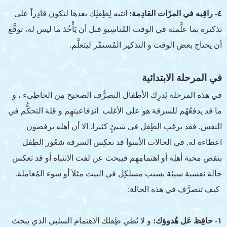
٤- راقِبه في المرّات القادِمة:
انتبه لِطِفلِك بعدها لتكون قادِراً على
تذكيره بما علَّمته في الوقت المُناسِبو قبل أن يَأْخُذ ما ليس له، توقَّع
أن يحتاج بعض الوقت و التذكير المُستمِّر ليتعلَّم.
في المرحلة الابتدائية
في هذه المرحلة يُدرِك الأطفال التصرُّف الصحيح مِن الخاطِىء ، و
ما قد يدفعُهُم للسرقة هو على الأغلب اندِفاعيتهِم و قلة التحكُّم في
النفس. فقد يرغب الطِفل في شيئٍ كثيرا. الا أن أهله يرفضون
اعطاءه له. في الحالات الأسوأ قد تعكِس السرقة شعُور الطِفل
بنقص محبة أهلِه أو اهتمامِهِم فيبحث عن لفت الانتباه أو قد تعكس
حالة نفسية سيئة بسبب مشلكِل في البيت مثلاً أو سوء المُعاملة.
كيف تتصرَّف في هذه الحالة:
١- حافِظ عَل هُدوؤك:
و لا تُطي طِفلك الاهتمام السلبي الذي يبحث