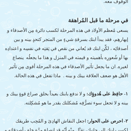
الوقوف معه.
في مرحلة ما قبل المُراهقة
يسعى مُعظم الأولاد في هذه المرحلة لكسب دائرة مِن الأصدقاء و
إبهارهِم، فقد يبدأ ابنك بسرقةِ شيءٍ من المتجر كتحدٍ بينه و بين
أصدقائِه ، لكِّن ابنك قد يُعاني من نقص في ثِقتِه في نفسِه و اعتدادِه
بها أو شُعورِه بأهميته و قيمته في المنزل و هذا ما يجعلُه ينصاع
لغيره. ان ما يجعل تأثير الأصدقاء في هذه المرحلة أقوى مِن تأثير
الأهل هو ضعف العلاقة بينك و بينه . ماذا تفعل في هذه الحالة.
١- حافِظ على هُدوؤِك:
و لا تدفع بابنك بعيداً بخلق صراع قوةٍ بينك و
بينه و لا تجعل سوء تصرُّفِه مُشكلتك بقدر ما هو مُشكِلته.
٢- احرص على الحوار:
اجعل النقاش الهادِئ و المُحِب طريقك
لِكسب ابنك الى جانِبِك، تقبَّل مِنْه أنّه قد انصاع مرَّة خلف أصدقائِه و