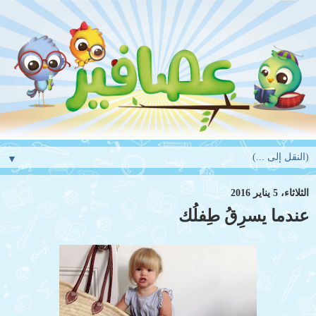
▼
الثلاثاء، 5 يناير 2016
عندما يسرِقُ طِفلُك