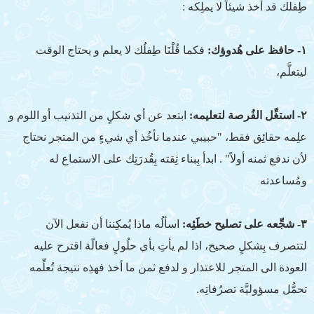
طِفلك قد أخذ شيئاً لا يملِكه :
١- حافظ على هُدوؤك:
فكما قُلْنَا طِفلُك لا يعلم و يحتاج الوقت
ليتعلَّم،
٢- استغِّل الفُرصة لتعليمه:
ابتعد عن أي شكلٍ من التذنيب أو اللوم و
علِمه حقائِق فقط، "حبيبي عندما نأخُذ أي شيءٍ من المتجر نحتاج
لأن ندفع ثمنه أولاً" . ابدأ بِبناء ثِقته بِقُدرَتِك على الاستماع له
ومُساعدته
٣- شجِّعه على تصليح خطَئِه:
اسألُه ماذا يُمكِننا أن نفعل الآن
لتتصرف بِشكلٍ صحيح، اذا لم يأتِ بأي حلُولٍ فعالّة اقترح عليه
العودة الى المتجر للاعتذار و لدفع ثمن ما أخذ فهذِه نتيجة تُعلِّمه
تحمُّل مسؤوليَّة تصرُفاتِه.