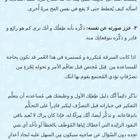
اسأله كيف يُخطط حتى لا يقع في نفس الفخ مرةً أُخرى.
٣- عزز صورته عن نفسه:
ذكِّره بأنه طِفلُك و أنك ترى كم هو رائِع و
قادِر و ذكِّره بتوقعاتِك منه.
اذا كانت السرقة مُتكررة و مُستمرة في هذا العُمر قد تكون بِحاجة
للمساعدة مِن قِبَل مُختص قبل تفاقُم الأمر و تحوله لِجُزءٍ من
تصرُفاتٍ تؤذي المُجتمع يقوم بها ابنُك.
تذّكَر دائِماً أنَّك دليل طِفلِك الأول و وظيفتك هي مُساعدته أن يتعلَّم
التفكير في خياراته قبل التصرُّف ليكبر قادِراً على التحكُّم
باندِفاعاته. و تذكَّر أيضا، أنّك مِرآةٌ له، فإذا كان يراك لا تُعيد باقي
النقود الزائِدة التي أعطاك إياها المُوَظَف بالخطأ أو تأخُذ أي شي
تجِده دون السُؤال عن صاحِبِه سيكون مِن السهل عليه ايجاد أعذارٍ