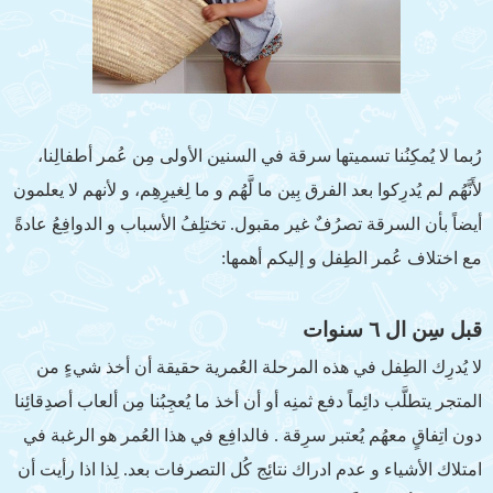
رُبما لا يُمكِنُنا تسميتها سرقة في السنين الأولى مِن عُمر أطفالِنا،
لأَنَّهُم لم يُدرِكوا بعد الفرق بِين ما لَّهُم و ما لِغيرِهِم، و لأنهم لا يعلمون
أيضاً بأن السرقة تصرُفٌ غير مقبول. تختلِفُ الأسباب و الدوافِعُ عادةً
مع اختلاف عُمر الطِفل و إليكم أهمها:
قبل سِن ال ٦ سنوات
لا يُدرِك الطِفل في هذه المرحلة العُمرية حقيقة أن أخذ شيءٍ من
المتجر يتطلَّب دائِماً دفع ثمنِه أو أن أخذ ما يُعجِبُنا مِن ألعاب أصدِقائِنا
دون اتِفاقٍ معهُم يُعتبر سرِقة . فالدافِع في هذا العُمر هو الرغبة في
امتلاك الأشياء و عدم ادراك نتائِج كُل التصرفات بعد. لِذا اذا رأيت أن