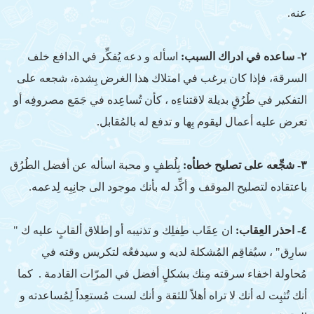
عنه.
٢- ساعده في ادراك السبب:
اسأله و دعه يُفكِّر في الدافع خلف
السرقة، فإذا كان يرغب في امتلاك هذا الغرض بِشدة، شجعه على
التفكير في طُرُقٍ بديلة لاقتناءِه ، كأن تُساعِده في جَمَع مصروفِه أو
تعرض عليه أعمال ليقوم بِها و تدفع له بالمُقابل.
٣- شجِّعه على تصليح خطأه:
بِلُطفٍ و محبة اسأله عن أفضل الطُرُق
باعتقاده لتصليح الموقف و أكِّد له بأنك موجود الى جانِبِه لِدعمه.
٤- احذر العِقاب:
ان عِقَاب طِفلِك و تذنيبه أو إطلاق ألقابٍ عليه ك "
سارِق" ، سيُفاقِم المُشكلة لديه و سيدفعُه لتكريس وقته في
مُحاولة اخفاء سرقته مِنك بشكلٍ أفضل في المرّات القادمة . كما
أنك تُثبِت له أنك لا تراه أهلاً للثقة و أنك لست مُستعِداً لِمُساعدته و