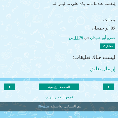
لِنفسه عندما تمتد يدُه على ما ليس له.
مع الحُب
لانا أبو حميدان
عمرو أبو حميدان
في
11:29 ص
مشاركة
ليست هناك تعليقات:
إرسال تعليق
›
‹
الصفحة الرئيسية
عرض إصدار الويب
يتم التشغيل بواسطة
Blogger
.