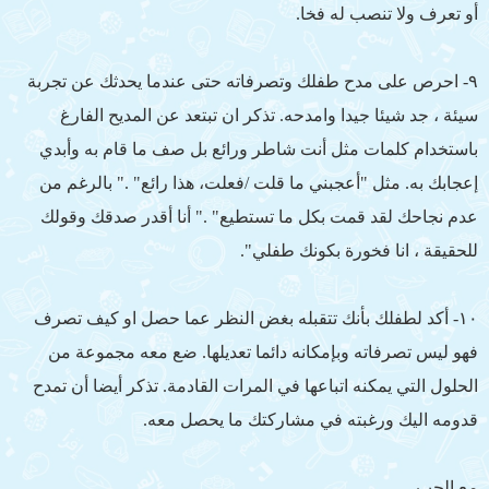
أو تعرف ولا تنصب له فخا.
٩- احرص على مدح طفلك وتصرفاته حتى عندما يحدثك عن تجربة
سيئة ، جد شيئا جيدا وامدحه. تذكر ان تبتعد عن المديح الفارغ
باستخدام كلمات مثل أنت شاطر ورائع بل صف ما قام به وأبدي
إعجابك به. مثل "أعجبني ما قلت /فعلت، هذا رائع" ." بالرغم من
عدم نجاحك لقد قمت بكل ما تستطيع" ." أنا أقدر صدقك وقولك
للحقيقة ، انا فخورة بكونك طفلي".
١٠- أكد لطفلك بأنك تتقبله بغض النظر عما حصل او كيف تصرف
فهو ليس تصرفاته وبإمكانه دائما تعديلها. ضع معه مجموعة من
الحلول التي يمكنه اتباعها في المرات القادمة. تذكر أيضا أن تمدح
قدومه اليك ورغبته في مشاركتك ما يحصل معه.
مع الحب