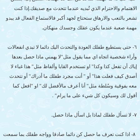
الاهتمام والاحترام الذي تُبديه عندما تتحدث مع صديقك.إذا كنت
تشعر بالتعب والارهاق ستحتاج لجهد أكبر فالاستماع الفعال قد يبدو
مهمة صعبة عندما يكون عقلك وجسدك منهكان.
٦- حتى يستطيع طفلك العودة والتحدث اليك دائما لا تبدي انفعالات
وأراء شخصية اتجاه اي مما يقول مثل"لا يهمني ماذا حصل بعدها
إياك أن تفعل كذا وكذا" او تستخدم القابا وألفاظ مثل" هذا غباء لا
أصدق كيف فعلت هذا" أو " أنت مجرد طفلك ما أدراك" أو تتحدث
معه بفوقية وسُلطة مثل" أنا أعرف مالأفضل لك" او "افعل كما
أقول لك وسيكون كل شيء على ما يرام" .
٧- لا تسأل طفلك لماذا بل اسأل ماذا حصل.
٨- اذا كنت تعرف ما حصل كن دائما صادقا وواجه طفلك بما سمعت