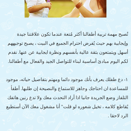
تُصبح مهمة تربية أطفالنا أكثر مُتعة عندما تكون علاقتنا جيدة
وإيجابية بهم حيث يُفرض احترام الجميع في البيت ، يصبح توجيههم
أسهل ويتمتعون بثقة عالية بأنفسهم ونظرة ايجابية عن عنها. نقدم
لكم اليوم مبادئ أساسية لبناء للتواصل الجيد والفعال مع أطفالنا.
١- دع طفلك يعرف بأنك موجود دائما ومهتم بتفاصيل حياته، موجود
للمساعدة ان احتاجك وجاهز للاستماع والنصيحة إن طلبها. أطفأ
التلفاز وضع الجريدة جانبا اذا أراد التحدث معك ولا تدع رنين هاتفك
يُقاطع كلامه ، تخيل شعوره لو قلت" أنا مشغول معك الآن أستطيع
الرد لاحقا .