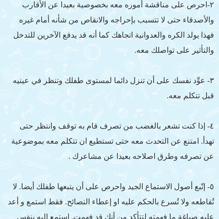
٢-احرص على مناقشة أموره معه بخصوصية بعيدا عن الأقارب
والأصدقاء حتى لا تتسبب بإحراجه والانقاص من شأنه أمام غيره
فهذا يولد الكره والعدوانية اتجاهك كما أنه قد يدفع الآخرين للتدخل
والتأثير على تواصلك معه.
٣- عوِّد نفسك على أن تنزل دائما لمستوى طفلك وتنظر في عينيه
قبل تتكلم معه.
٤- إذا كنت تشعر بالغضب من تصرف قام به توقف وانتظر حتى
تهدأ. امتنع عن التحدث معه حتى تستطيع ان تتكلم معه بموضوعية
عن تصرفه وطرق اصلاحه بعيدا عن مشاعرك .
٥- إتّبع أصول الاستماع الجيد واحرص على أن يتبعها طفلك أيضا. لا
تُقاطعه ولا تُسرع بالحكم عليه او إعطاء النصائح. فقط استمع و أعد
عليه صياغة ما فهمته لتتأكد من أنك قد فهمت. استمع إليه بنفس