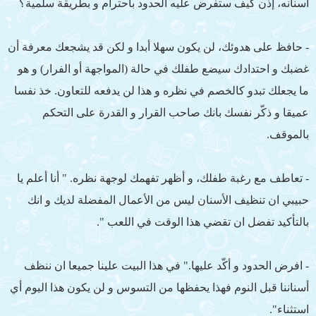
أسنانه، إذن كيف ستفرض عليه الحدود باحترام و بطريقة سلمية؟
- حافظ على هدوئك، لن يكون سهلا أبدا و لكن قد يشجعك معرفة أن
غضبك و احتدادك سيضع طفلك في حالة (المواجهة أو الفرار) و هو
ما يجعلك تبدو كالخصم في نظره و هذا لن يدفعه للتعاون. خذ نفسا
عميقا و ذكّر نفسك بانك صاحب القرار و القدرة على التحكم
بالموقف.
- تعاطف مع رغبة طفلك، و أظهر تفهمك لوجهة نظره. " أنا أعلم يا
حبيبي ان تنظيف الأسنان ليس من الأعمال المفضلة لديك و انك
بالتأكيد تفضل ان تقضي هذا الوقت في اللعب ".
- افرض الحدود و أكّد عليها." في هذا البيت علينا جميعا ان ننظف
أسناننا قبل النوم فهذا يحفظها من التسوس و لن يكون هذا اليوم أي
استثناء".