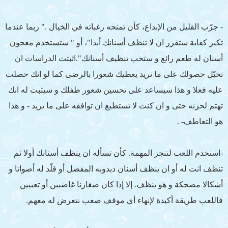
- جرّب القليل من الإبداع، كأن تمنحه رغباته في الخيال ." ربما عندما
تكبر كفاية ستقرر ان لا تنظف أسنانك أبدا"، أو " ستستخدم معجون
أسنان له طعم رائع و ستحب تنظيف أسنانك".اثبتت الدراسات ان
تخيّل حصولك على ما تريد يعطيك شعورا بالرضى كما لو انك حصلت
عليه فعلا و هذا سيساعد على تحسين شعور طفلك و سيثبت له انك
تهتم لحزنه حتى و ان كنت لا تستطيع ان توافقه على ما يريد - و هذا
هو التعاطف- .
-استخدم اللعب لتنجز المهمة. كأن تسأله ان ينظف أسنانك أولا ثم
تنظف انت له أو ان ينظف أسنان دبدوبه المفضل أو قلّد له أصواتا و
أشكالا مضحكة و هو ينظف. إلا إذا كان صغارنا غاضبين أو تعبيين
فاللعب طريقة أكيدة لإنهاء أي موقف صعب نتعرض له معهم.