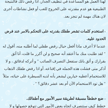
لهذا العمل هو المساعدة في تنظيف الجدار، اذا رفض ذلك فالنتيجة
الطبيعية هو عدم مقدرته على الخروج للعب أو فعل نشاطات أخرى
لان هناك مهمة لم تنجز بعد.
- استخدم كلمات تشعر طفلك بقدرته على التحكم بالامر عند فرض
الحدود عليه.
عندما لا أعرف ماذا أفعل حيال رفض طفلي لما أطلبه منه، أقول له
" لقد طلبت منك ما أعتقد أنه صحيح و لن أكرر ما قلت، أنا أثق
بقرارك و أثق بانك ستفعل التصرف الصائب " و أتركه لدقائق ، و لا
أذكر متى فشلت هذه الجمله في إقناعه. أو اذا رفض طفلك الذهاب
للاستحمام أعطيه خيارين ليشعر بأنه لديه السيطرة على حياته، مثلاً
" هل تود الاستحمام الآن أم بعد عشر دقائق؟ " .
- ضع خططاً مسبقة لطريقة سير الأمور مع أطفالك.
خطط كيف ستتصرف اتجاه بعض الأمور التي تتوقع حصولها و لا