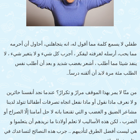
طفلي لا يسمع كلمة مما أقول له، انه يتجاهلني، أحاول أن أحرمه
مما يحب، أرسله لغرفته ليفكر ، أجرب كل شيء و لا يتغير شيء ، لا
ينفذ شيئا مما أطلب ، أشعر بغضب شديد و بعد أن أطلب نفس
الطلب مئة مرة لابد أن ألقنه درساً..
من منّا لا يمر بهذا الموقف مرارً و تكرارً؟ عندما نجد أنفسنا حائرين
و لا نعرف ماذا نقول أو ماذا نفعل اتجاه تصرفات أطفالنا تتولد لدينا
مشاعر الضيق و الغضب و التي تقنعنا بانه لا حل أمامنا إلّا الصراخ أو
الضرب ، لكن هذه الأساليب لا تعلم أولادنا ما نريدهم أن يتعلموا و
هي ليست أفضل الطرق لتأديبهم .. جرب هذه النصائح لتساعدك في