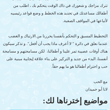
تترك مزاجك و شعورك في ذاك الوقت يتحكم بك ، اطلب من
أطفالك مساعدتك في تحديد هذه الخطط و وضع قواعد رئيسيه
لأتباعها في المواقف الصعبة.
التخطيط المسبق و التحكم بأنفسنا يحررنا من الارتباك و الغضب
عندما نعلق في دائرة " لا أعرف ماذا يجب أن أفعل". و تذكر سيكون
هناك أوقات عصيبة تمر علينا و أطفالنا، لكن مسامحتهم و مسامحة
أنفسنا، البدء من جديد و التركيز على بناء علاقة إيجابية مبنية على
حب و احترام أطفالنا هو ما يهم حقاً.
مع الحب
لانا أبو حميدان
مواضيع إخترناها لك: