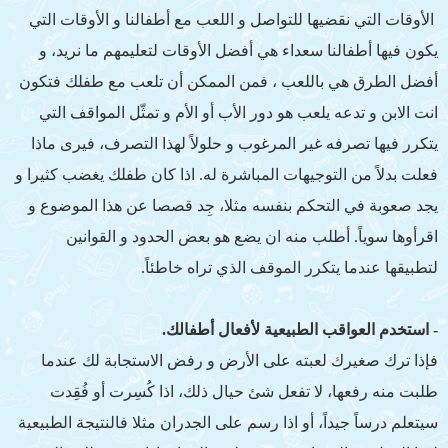
الأوقات التي نقضيها للتواصل و اللعب مع أطفالنا و الأوقات التي
يكون فيها أطفالنا سعداء هي أفضل الأوقات لتعليمهم ما نريد، و
أفضل الطرق هي باللعب ، فمن الممكن أن تلعب مع طفلك فتكون
انت الابن و تدعه يلعب هو دور الأب أو الأم و تمثّل المواقف التي
يتكرر فيها تصرفه غير المرغوب و حلولاً لهذا التصرف، فيرى ماذا
فعلت بدلاً من التوجيهات المباشرة له. اذا كان طفلك يغضب كثيرا و
يجد صعوبة في التحكم بنفسه مثلا، جِد قصصا عن هذا الموضوع و
اقرأوها سوياً. أطلب منه ان يضع هو بعض الحدود و القوانين
لتطبيقها عندما يتكرر الموقف الذي تراه خاطئاً.
- استخدم العواقب الطبيعية لأفعال أطفالك.
فإذا ترك صغيرك لعبته على الأرض و رفض الاستجابة لك عندما
طلبت منه رفعها، لا تفعل شئ حيال ذلك، اذا كُسِرت أو فُقِدت
سيتعلم درساً جيداً، أو اذا رسم على الجدران مثلا فالنتيجة الطبيعية