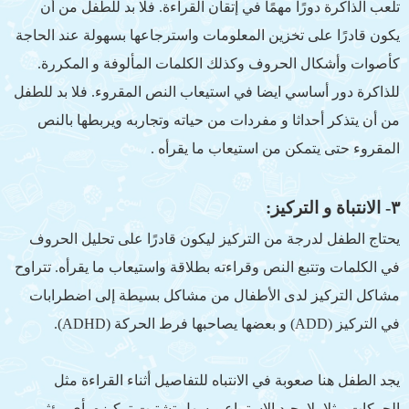
تلعب الذاكرة دورًا مهمًا في إتقان القراءة. فلا بد للطفل من أن
يكون قادرًا على تخزين المعلومات واسترجاعها بسهولة عند الحاجة
كأصوات وأشكال الحروف وكذلك الكلمات المألوفة و المكررة.
للذاكرة دور أساسي ايضا في استيعاب النص المقروء. فلا بد للطفل
من أن يتذكر أحداثا و مفردات من حياته وتجاربه ويربطها بالنص
المقروء حتى يتمكن من استيعاب ما يقرأه .
٣- الانتباة و التركيز:
يحتاج الطفل لدرجة من التركيز ليكون قادرًا على تحليل الحروف
في الكلمات وتتبع النص وقراءته بطلاقة واستيعاب ما يقرأه. تتراوح
مشاكل التركيز لدى الأطفال من مشاكل بسيطة إلى اضطرابات
في التركيز (ADD) و بعضها يصاحبها فرط الحركة (ADHD).
يجد الطفل هنا صعوبة في الانتباه للتفاصيل أثناء القراءة مثل
الحركات مثلا، لا يجيد الاستماع ويسهل تشتيت تركيزه بأي مؤثر