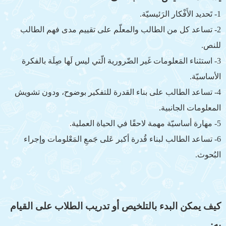
1- تَحديد الأَفْكار الرَئيسيّة.
2- تساعد كل من الطالب والمعلّم على تقييم مدى فهم الطالب
للنص.
3- استثناء المَعلومات غَير الضّرورية الّتي ليس لَها صِلَة بالفكرة
الأساسيّة.
4- تساعد الطالب على بناء القدرة للتفكير بوضوح، ودون تشويش
المعلومات الجانبية.
5- مهارة أساسيّة مهمة لاحقًا في الحياة العملية.
6- تساعد الطالب لبناء قُدرة أكبر عَلى جَمعِ المَعْلومات وإجراء
البُحوث.
كيف يمكن البدء بالتلخيص أو تدريب الطلاب على القيام
به: