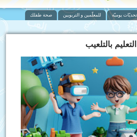
تحديّات يوميّة
للمعلّمين و التربويين
صحة طفلك
لتعليم بالتلعيب