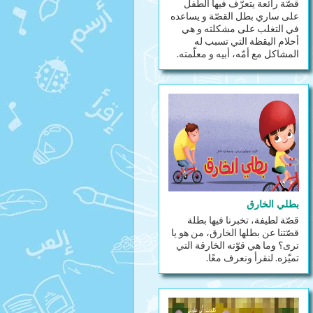
قصّة رائعة يتعرّف فيها الطفل
على ساري بطل القصّة و يساعده
في التغلب على مشكلته و هي
أحلام اليقظة التي تسبب له
المشاكل مع أمّه، أبيه و معلّمته.
بطلي الخارق
قصّة لطيفة، تخبرنا فيها بطلة
قصّتنا عن بطلها الخارق، من هو يا
ترى؟ وما هي قوّته الخارقة التي
تميّزه. لنقرأ ونعرف معًا.