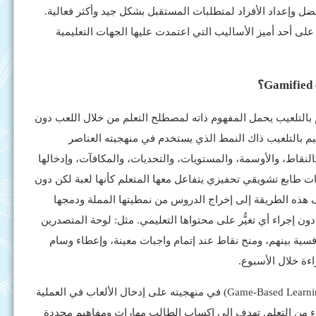
فضل وإعداد الأفراد لمتطلبات المستقبل بشكل جيد وأكثر فعالية.
لى أحد أميز الأساليب التي اعتمدت عليها الجهات التعليمية
م بالتلعيب يحمل المفهوم ذاته لمصطلح التعلم من خلال اللعب دون
تعليم بالتلعيب ذاك النمط الذي يستخدم في منهجيته العناصر
كالنقاط، والأوسمة، والمستويات، والتحديات، والمكافآت، وإدخالها
ذات طابع تشويقي تحفيزي يتفاعل معها المتعلم كأنها لعبة لكن دون
ف هذه الطريقة إلى إخراج الدروس من نمطيتها المملة ودمجها
دون إجراء أي تغيُّر على محتواها التعليمي. مثل: لوحة المتصدرين
سية بينهم، ومنح نقاط عند إتمام واجبات معينة، وإعطاء وسام
ءة خلال الأسبوع.
في المقابل، يعتمد التعلم باللعب (Game-Based Learning) في منهجيته على إدخال الألعاب في العملية
زء من التعلم. تهدف إلى إكساب الطالب مهارات ومفاهيم محددة