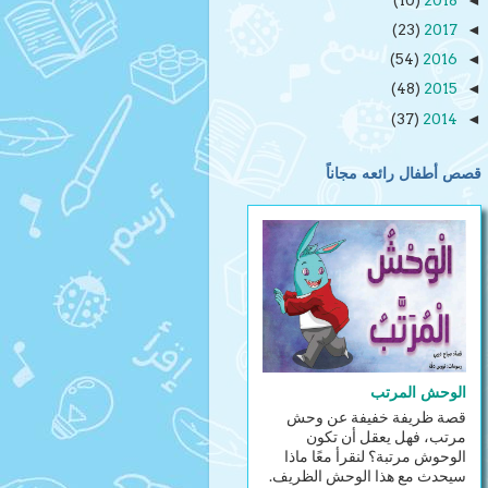
(10)
2018
◄
(23)
2017
◄
(54)
2016
◄
(48)
2015
◄
(37)
2014
◄
قصص أطفال رائعه مجاناً
الوحش المرتب
قصة ظريفة خفيفة عن وحش
مرتب، فهل يعقل أن تكون
الوحوش مرتبة؟ لنقرأ معًا ماذا
سيحدث مع هذا الوحش الظريف.