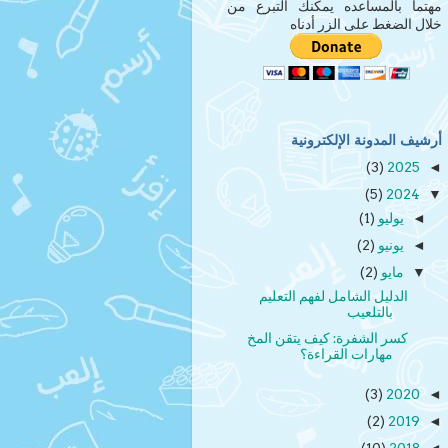
مهتماً بالمساعده يمكنك التبرع من
خلال الضغط على الزر أدناه
أرشيف المدونة الإلكترونية
(3)
2025
◄
(5)
2024
▼
يوليو
(1)
◄
يونيو
(2)
◄
مايو
(2)
▼
الدليل الشامل لفهم التعليم
بالتلعيب
كسر الشفرة: كيف يتقن المخ
مهارات القراءة؟
(3)
2020
◄
(2)
2019
◄